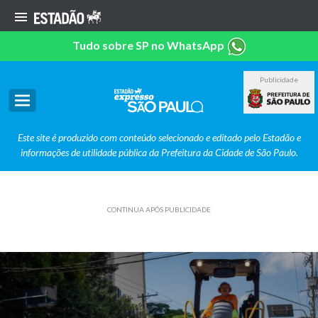
Tudo sobre SP no WhatsApp
Publicidade
Este site é produzido com conteúdo selecionado e editado pelo Estadão e
informações de utilidade pública da Prefeitura da Cidade de São Paulo.
CONTINUA APÓS PUBLICIDADE