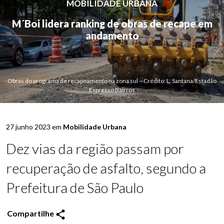
MOBILIDADE URBANA
M´Boi lidera ranking de obras de recape em
andamento
Obras do programa de recapeamento na zona sul – Crédito: L. Santana/Estadão
Expresso Bairros
27 junho 2023 em
Mobilidade Urbana
Dez vias da região passam por
recuperação de asfalto, segundo a
Prefeitura de São Paulo
Compartilhe