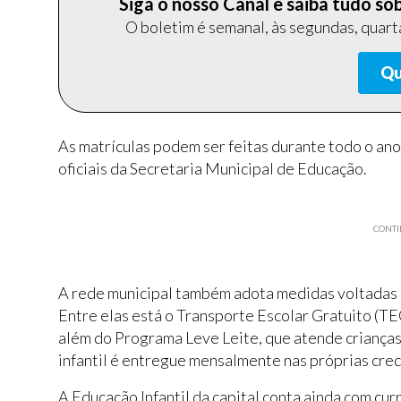
Siga o nosso Canal e saiba tudo s
O boletim é semanal, às segundas, quarta
Qu
As matrículas podem ser feitas durante todo o an
oficiais da Secretaria Municipal de Educação.
CONTI
A rede municipal também adota medidas voltadas 
Entre elas está o Transporte Escolar Gratuito (TEG
além do Programa Leve Leite, que atende crianças 
infantil é entregue mensalmente nas próprias crec
A Educação Infantil da capital conta ainda com cu