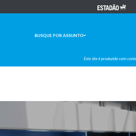
BUSQUE POR ASSUNTO
Este site é produzido com cont