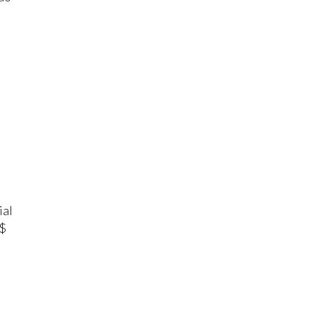
ial
R$