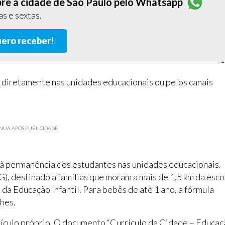
obre a cidade de São Paulo pelo Whatsapp
s e sextas.
ero receber!
o diretamente nas unidades educacionais ou pelos canais
NUA APÓS PUBLICIDADE
à permanência dos estudantes nas unidades educacionais.
), destinado a famílias que moram a mais de 1,5 km da esco
da Educação Infantil. Para bebês de até 1 ano, a fórmula
hes.
rrículo próprio. O documento “Currículo da Cidade – Educa