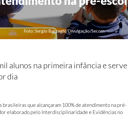
atendimento na pré-escol
Foto: Sergio Barzaghi/Divulgação/Secom
il alunos na primeira infância e serve
or dia
is brasileiras que alcançaram 100% de atendimento na pré-
ador elaborado pelo Interdisciplinaridade e Evidências no