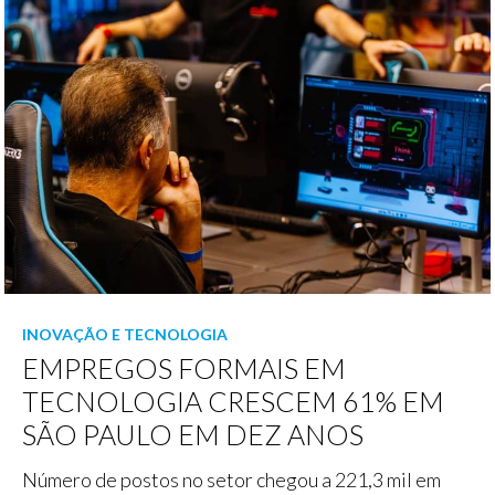
INOVAÇÃO E TECNOLOGIA
EMPREGOS FORMAIS EM
TECNOLOGIA CRESCEM 61% EM
SÃO PAULO EM DEZ ANOS
Número de postos no setor chegou a 221,3 mil em