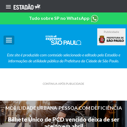
Tudo sobre SP no WhatsApp
Publicidade
Este site é produzido com conteúdo selecionado e editado pelo Estadão e
informações de utilidade pública da Prefeitura da Cidade de São Paulo.
CONTINUA APÓS PUBLICIDADE
MOBILIDADE URBANA
PESSOA COM DEFICIÊNCIA
,
Bilhete Único de PCD vencido deixa de ser
aceito em abril