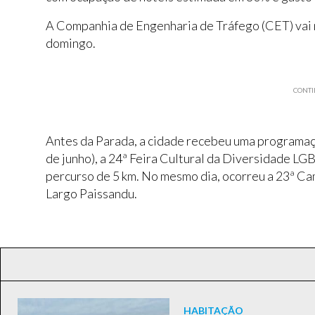
A Companhia de Engenharia de Tráfego (CET) vai mo
domingo.
CONTI
Antes da Parada, a cidade recebeu uma programaçã
de junho), a 24ª Feira Cultural da Diversidade LG
percurso de 5 km. No mesmo dia, ocorreu a 23ª Ca
Largo Paissandu.
HABITAÇÃO