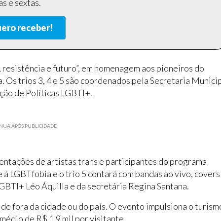
s e sextas.
ero receber!
resistência e futuro”, em homenagem aos pioneiros do
. Os trios 3, 4 e 5 são coordenados pela Secretaria Munici
ão de Políticas LGBTI+.
NUA APÓS PUBLICIDADE
sentações de artistas trans e participantes do programa
 à LGBTfobia e o trio 5 contará com bandas ao vivo, covers
BTI+ Léo Áquilla e da secretária Regina Santana.
de fora da cidade ou do país. O evento impulsiona o turism
édio de R$ 1,9 mil por visitante.