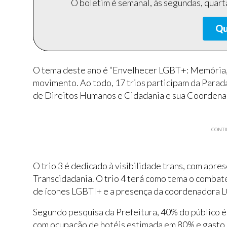
O boletim é semanal, às segundas, quarta
Qu
O tema deste ano é “Envelhecer LGBT+: Memória, 
movimento. Ao todo, 17 trios participam da Parada
de Direitos Humanos e Cidadania e sua Coordenaç
CONTI
O trio 3 é dedicado à visibilidade trans, com apre
Transcidadania. O trio 4 terá como tema o combate
de ícones LGBTI+ e a presença da coordenadora LG
Segundo pesquisa da Prefeitura, 40% do público é 
com ocupação de hotéis estimada em 80% e gasto m