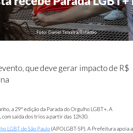
sta recebe Parada LGBT+
Foto: Daniel Teixeira/Estadão
evento, que deve gerar impacto de R$
ana
unho, a 29ª edição da Parada do Orgulho LGBT+. A
com saída dos trios a partir das 12h30.
lho LGBT de São Paulo
(APOLGBT-SP). A Prefeitura apoia a