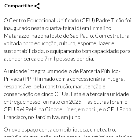
Compartilhe
O Centro Educacional Unificado (CEU) Padre Ticão foi
inaugurado nesta quarta-feira (6) em Ermelino
Matarazzo, na zona leste de São Paulo. Com estrutura
voltada para educação, cultura, esporte, lazer e
sustentabilidade, o equipamento tem capacidade para
atender cerca de 7 mil pessoas por dia.
A unidade integra um modelo de Parceria Público-
Privada (PPP) firmado com a concessionária Integra,
responsável pela construção, manutenção e
conservação de cinco CEUs. Esta é a terceira unidade
entregue nesse formato em 2025 — as outras foram o
CEU Rei Pelé, na Cidade Líder, em abril, e o CEU Papa
Francisco, no Jardim Iva, em julho.
O novo espaço conta com biblioteca, cineteatro,
estúdio de gravação, salas para aulas artísticas, piscina