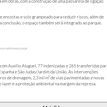
tá em obras, com a construção de uma passarela de ligação
e encostas e solo grampeado para reduzir riscos, além de
 a conclusão, o espaço também será integrado ao parque.
NUA APÓS PUBLICIDADE
 com Auxílio Aluguel, 77 indenizadas e 265 transferidas par
Espanha e São Judas/Jardim da União. As intervenções
ros de drenagem, 2,3 mil m² de vias pavimentadas e novas
o lazer e a proteção ambiental na margem da represa.