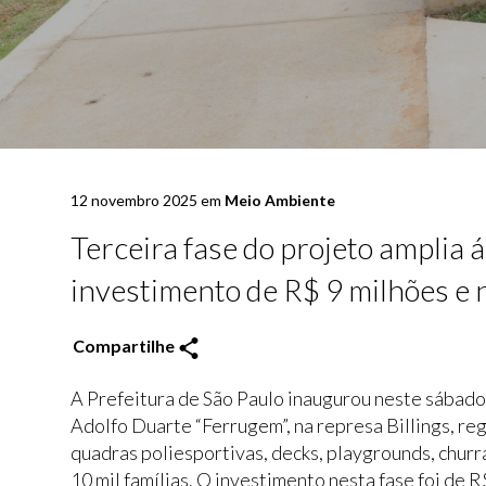
12 novembro 2025 em
Meio Ambiente
Terceira fase do projeto amplia 
investimento de R$ 9 milhões e n
Compartilhe
A Prefeitura de São Paulo inaugurou neste sábado 
Adolfo Duarte “Ferrugem”, na represa Billings, re
quadras poliesportivas, decks, playgrounds, chur
10 mil famílias. O investimento nesta fase foi de R