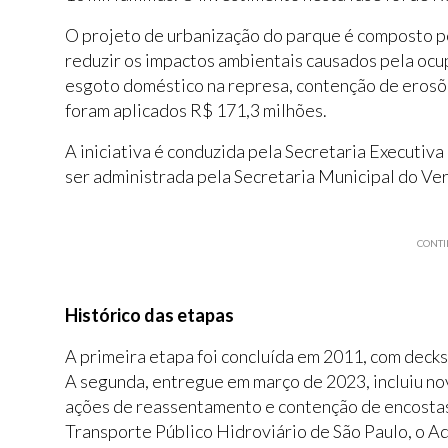
O projeto de urbanização do parque é composto por
reduzir os impactos ambientais causados pela ocu
esgoto doméstico na represa, contenção de erosões
foram aplicados R$ 171,3 milhões.
A iniciativa é conduzida pela Secretaria Executiv
ser administrada pela Secretaria Municipal do V
CONTI
Histórico das etapas
A primeira etapa foi concluída em 2011, com decks,
A segunda, entregue em março de 2023, incluiu no
ações de reassentamento e contenção de encostas.
Transporte Público Hidroviário de São Paulo, o Aq