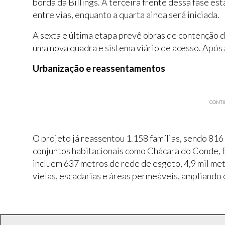
borda da Billings. A terceira frente dessa fase es
entre vias, enquanto a quarta ainda será iniciada.
A sexta e última etapa prevê obras de contenção d
uma nova quadra e sistema viário de acesso. Após
Urbanização e reassentamentos
CONTI
O projeto já reassentou 1.158 famílias, sendo 816
conjuntos habitacionais como Chácara do Conde, 
incluem 637 metros de rede de esgoto, 4,9 mil met
vielas, escadarias e áreas permeáveis, ampliando 