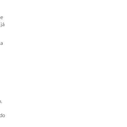
de
 já
 a
o.
 do