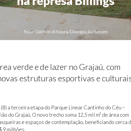
na represa Billings
Foto: Gildson di Souza/Divulgação/Secom
área verde e de lazer no Grajaú, com
ovas estruturas esportivas e culturai
(8) a terceira etapa do Parque Linear Cantinho do Céu –
gião do Grajaú. O novo trecho soma 12,5 mil m² de área com
rasqueiras e espaços de contemplação, beneficiando cerca 
$ 9 milhões.