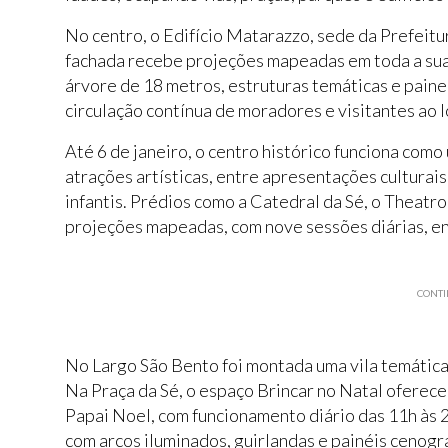
No centro, o Edifício Matarazzo, sede da Prefeitu
fachada recebe projeções mapeadas em toda a sua
árvore de 18 metros, estruturas temáticas e pain
circulação contínua de moradores e visitantes ao l
Até 6 de janeiro, o centro histórico funciona com
atrações artísticas, entre apresentações culturais,
infantis. Prédios como a Catedral da Sé, o Theatr
projeções mapeadas, com nove sessões diárias, e
CONTI
No Largo São Bento foi montada uma vila temática
Na Praça da Sé, o espaço Brincar no Natal oferece
Papai Noel, com funcionamento diário das 11h às 2
com arcos iluminados, guirlandas e painéis cenográ