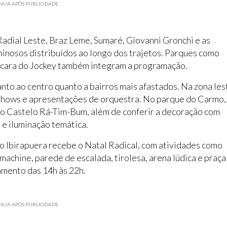
NUA APÓS PUBLICIDADE
Radial Leste, Braz Leme, Sumaré, Giovanni Gronchi e as
inosos distribuídos ao longo dos trajetos. Parques como
ácara do Jockey também integram a programação.
nto ao centro quanto a bairros mais afastados. Na zona les
 shows e apresentações de orquestra. No parque do Carmo,
e o Castelo Rá-Tim-Bum, além de conferir a decoração com
 e iluminação temática.
Ibirapuera recebe o Natal Radical, com atividades como
machine, parede de escalada, tirolesa, arena lúdica e praça
amento das 14h às 22h.
NUA APÓS PUBLICIDADE