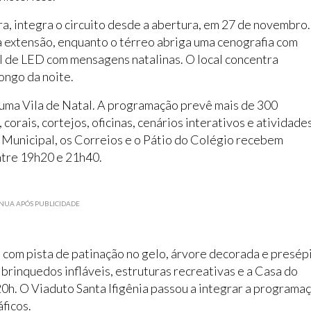
ra, integra o circuito desde a abertura, em 27 de novembro.
 extensão, enquanto o térreo abriga uma cenografia com
el de LED com mensagens natalinas. O local concentra
ongo da noite.
o uma Vila de Natal. A programação prevê mais de 300
 corais, cortejos, oficinas, cenários interativos e atividade
o Municipal, os Correios e o Pátio do Colégio recebem
ntre 19h20 e 21h40.
NUA APÓS PUBLICIDADE
 com pista de patinação no gelo, árvore decorada e presép
 brinquedos infláveis, estruturas recreativas e a Casa do
0h. O Viaduto Santa Ifigênia passou a integrar a programa
ficos.