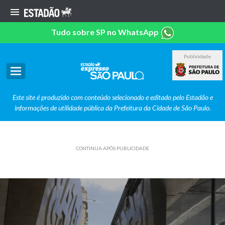
Tudo sobre SP no WhatsApp
Publicidade
Este site é produzido com conteúdo selecionado e editado pelo Estadão e
informações de utilidade pública da Prefeitura da Cidade de São Paulo.
CONTINUA APÓS PUBLICIDADE