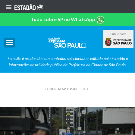
Tudo sobre SP no WhatsApp
Publicidade
Este site é produzido com conteúdo selecionado e editado pelo Estadão e
informações de utilidade pública da Prefeitura da Cidade de São Paulo.
CONTINUA APÓS PUBLICIDADE