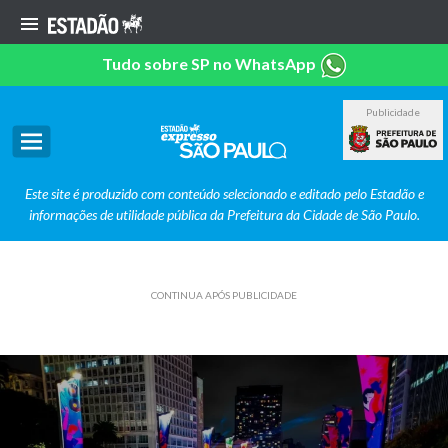
Tudo sobre SP no WhatsApp
Publicidade
Este site é produzido com conteúdo selecionado e editado pelo Estadão e
informações de utilidade pública da Prefeitura da Cidade de São Paulo.
CONTINUA APÓS PUBLICIDADE