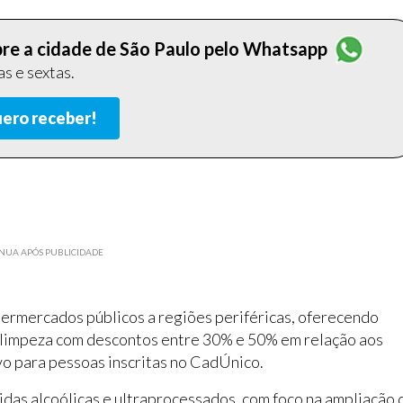
obre a cidade de São Paulo pelo Whatsapp
s e sextas.
ero receber!
NUA APÓS PUBLICIDADE
ermercados públicos a regiões periféricas, oferecendo
e limpeza com descontos entre 30% e 50% em relação aos
o para pessoas inscritas no CadÚnico.
idas alcoólicas e ultraprocessados, com foco na ampliação 