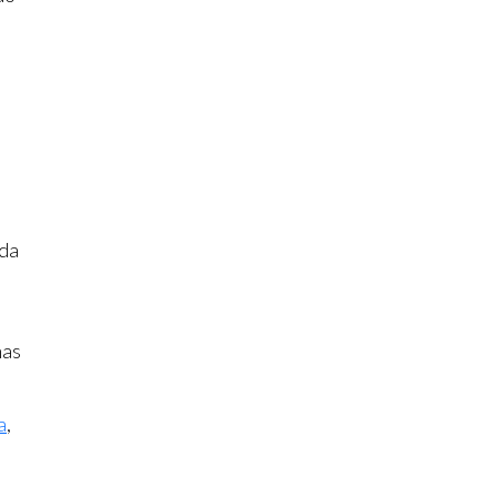
 da
nas
a
,